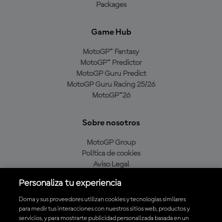
Packages
Game Hub
MotoGP™ Fantasy
MotoGP™ Predictor
MotoGP Guru Predict
MotoGP Guru Racing 25/26
MotoGP™26
Sobre nosotros
MotoGP Group
Política de cookies
Aviso Legal
Política de privacidad
Personaliza tu experiencia
Política de compra
Dorna y sus proveedores utilizan cookies y tecnologías similares
para medir tus interacciones con nuestros sitios web, productos y
servicios, y para mostrarte publicidad personalizada basada en un