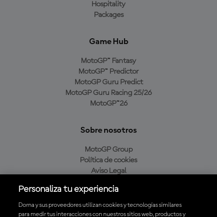
Hospitality
Packages
Game Hub
MotoGP™ Fantasy
MotoGP™ Predictor
MotoGP Guru Predict
MotoGP Guru Racing 25/26
MotoGP™26
Sobre nosotros
MotoGP Group
Política de cookies
Aviso Legal
Política de privacidad
Personaliza tu experiencia
Política de compra
Dorna y sus proveedores utilizan cookies y tecnologías similares
para medir tus interacciones con nuestros sitios web, productos y