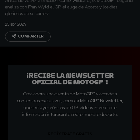
Antes de volver a la acción como 'wildcard', el MotoGP™ Legend
analiza con Fran Wyld el GP, el auge de Acosta y los días
gloriosos de su carrera
25 abr 2024
COMPARTIR
¡Recibe la Newsletter
oficial de MotoGP™!
Crea ahora una cuenta de MotoGP™ y accede a
contenidos exclusivos, como la MotoGP™ Newsletter,
que incluye crónicas de GP, vídeos increíbles e
información interesante sobre nuestro deporte.
REGÍSTRATE GRATIS