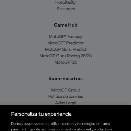
Hospitality
Packages
Game Hub
MotoGP™ Fantasy
MotoGP™ Predictor
MotoGP Guru Predict
MotoGP Guru Racing 25/26
MotoGP™26
Sobre nosotros
MotoGP Group
Política de cookies
Aviso Legal
Política de privacidad
Personaliza tu experiencia
Política de compra
Dorna y sus proveedores utilizan cookies y tecnologías similares
para medir tus interacciones con nuestros sitios web, productos y