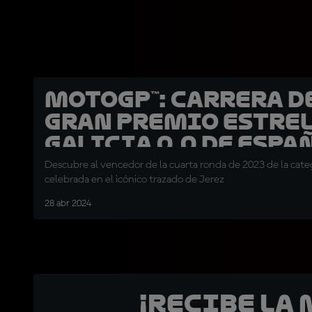
MotoGP™: Carrera d
Gran Premio Estre
Galicia 0,0 de Espa
Descubre al vencedor de la cuarta ronda de 2023 de la categ
celebrada en el icónico trazado de Jerez
28 abr 2024
¡Recibe la