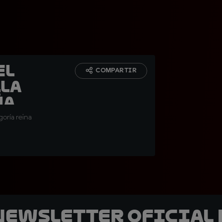
el
COMPARTIR
lla
ña
oría reina
 Newsletter oficial 