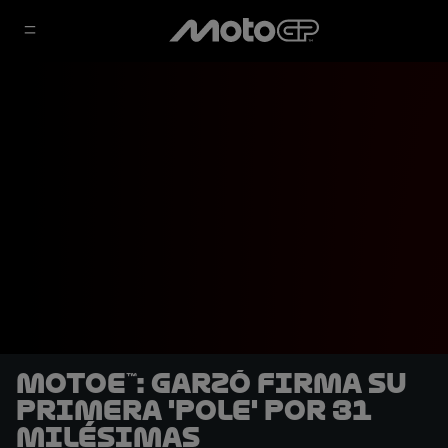
MotoE™: Garzó firma su
primera 'pole' por 31
milésimas