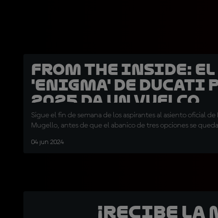
From the Inside: El
'enigma' de Ducati 
2025 da un vuelco
Sigue el fin de semana de los aspirantes al asiento oficial de
Mugello, antes de que el abanico de tres opciones se queda
04 jun 2024
¡Recibe la