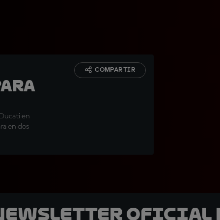
COMPARTIR
para
 Ducati en
ra en dos
 Newsletter oficial 