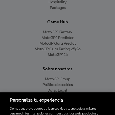
Hospitality
Packages
Game Hub
MotoGP™ Fantasy
MotoGP™ Predictor
MotoGP Guru Predict
MotoGP Guru Racing 25/26
MotoGP™26
Sobre nosotros
MotoGP Group
Política de cookies
Aviso Legal
Política de privacidad
Personaliza tu experiencia
Política de compra
Dorna y sus proveedores utilizan cookies y tecnologías similares
para medir tus interacciones con nuestros sitios web, productos y