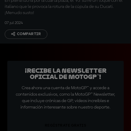
En plena lucha por la cuarta plaza, el '93' sufre un toque con el
italiano que le provoca la rotura de la cúpula de su Ducati.
¡Menudo susto!
07 jul 2024
COMPARTIR
¡Recibe la Newsletter
oficial de MotoGP™!
Crea ahora una cuenta de MotoGP™ y accede a
contenidos exclusivos, como la MotoGP™ Newsletter,
que incluye crónicas de GP, vídeos increíbles e
información interesante sobre nuestro deporte.
REGÍSTRATE GRATIS