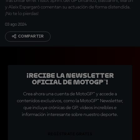
Tras brillar en el Tissot Sprint del GP británico, Bastianini, Martín
y Aleix Espargaró comentan su actuación de forma distendida.
¡No te lo pierdas!
03 ago 2024
COMPARTIR
¡Recibe la Newsletter
oficial de MotoGP™!
Crea ahora una cuenta de MotoGP™ y accede a
contenidos exclusivos, como la MotoGP™ Newsletter,
que incluye crónicas de GP, vídeos increíbles e
información interesante sobre nuestro deporte.
REGÍSTRATE GRATIS