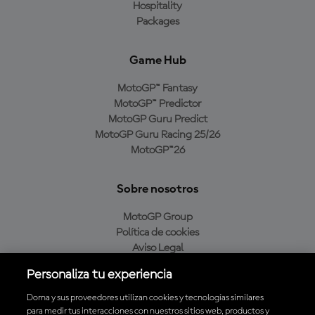
Hospitality
Packages
Game Hub
MotoGP™ Fantasy
MotoGP™ Predictor
MotoGP Guru Predict
MotoGP Guru Racing 25/26
MotoGP™26
Sobre nosotros
MotoGP Group
Política de cookies
Aviso Legal
Política de privacidad
Personaliza tu experiencia
Política de compra
Dorna y sus proveedores utilizan cookies y tecnologías similares
para medir tus interacciones con nuestros sitios web, productos y