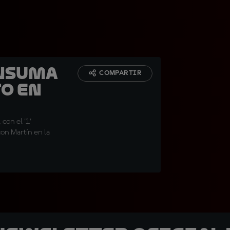
onsuma
COMPARTIR
to en
con el '1'
on Martín en la