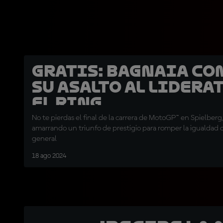
GRATIS: Bagnaia c
su asalto al lidera
el Ring
No te pierdas el final de la carrera de MotoGP™ en Spielberg, 
amarrando un triunfo de prestigio para romper la igualdad c
general
18 ago 2024