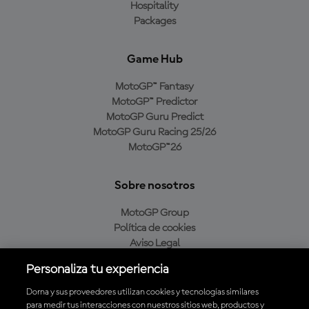
Hospitality
Packages
Game Hub
MotoGP™ Fantasy
MotoGP™ Predictor
MotoGP Guru Predict
MotoGP Guru Racing 25/26
MotoGP™26
Sobre nosotros
MotoGP Group
Política de cookies
Aviso Legal
Política de privacidad
Personaliza tu experiencia
Política de compra
Dorna y sus proveedores utilizan cookies y tecnologías similares
para medir tus interacciones con nuestros sitios web, productos y