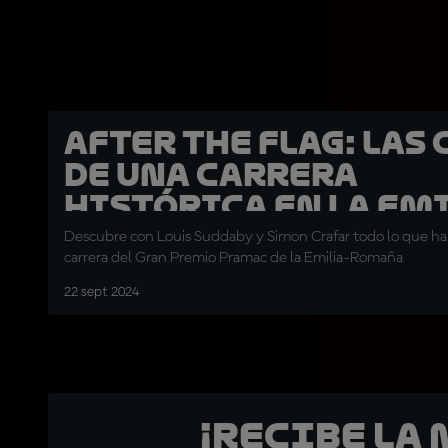
After the Flag: Las 
de una carrera
histórica en la Em
Romaña
Descubre con Louis Suddaby y Simon Crafar todo lo que ha 
carrera del Gran Premio Pramac de la Emilia-Romaña
22 sept 2024
¡Recibe la