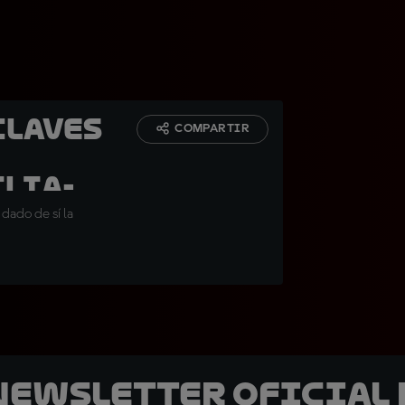
claves
COMPARTIR
ilia-
dado de sí la
 Newsletter oficial 