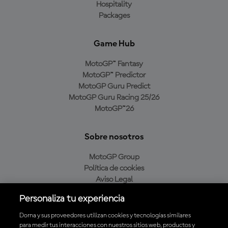
Hospitality
Packages
Game Hub
MotoGP™ Fantasy
MotoGP™ Predictor
MotoGP Guru Predict
MotoGP Guru Racing 25/26
MotoGP™26
Sobre nosotros
MotoGP Group
Política de cookies
Aviso Legal
Política de privacidad
Personaliza tu experiencia
Política de compra
Dorna y sus proveedores utilizan cookies y tecnologías similares
para medir tus interacciones con nuestros sitios web, productos y