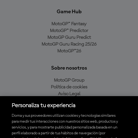
Game Hub
MotoGP™ Fantasy
MotoGP™ Predictor
MotoGP Guru Predict
MotoGP Guru Racing 25/26
MotoGP™26
Sobre nosotros
MotoGP Group
Política de cookies
Aviso Legal
Política de privacidad
Personaliza tu experiencia
Política de compra
Dorna y sus proveedores utilizan cookies y tecnologías similares
para medir tus interacciones con nuestros sitios web, productos y
servicios, y para mostrarte publicidad personalizada basada en un
Descarga la aplicación oficial de MotoGP™
perfil elaborado a partir de tus hábitos de navegación (por