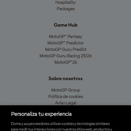
Hospitality
Packages
Game Hub
MotoGP™ Fantasy
MotoGP™ Predictor
MotoGP Guru Predict
MotoGP Guru Racing 25/26
MotoGP™26
Sobre nosotros
MotoGP Group
Política de cookies
Aviso Legal
Política de privacidad
Personaliza tu experiencia
Política de compra
Dorna y sus proveedores utilizan cookies y tecnologías similares
para medir tus interacciones con nuestros sitios web, productos y