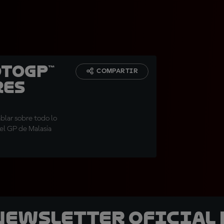
otoGP™
COMPARTIR
res
ablar sobre todo lo
el GP de Malasia
 Newsletter oficial 