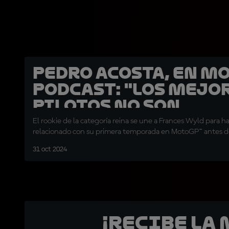
Pedro Acosta, en M
Podcast: "Los mejo
pilotos no son
intocables"
El rookie de la categoría reina se une a Frances Wyld para h
relacionado con su primera temporada en MotoGP™ antes d
31 oct 2024
¡Recibe la