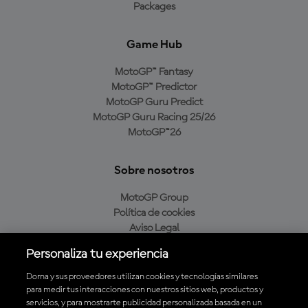
Packages
Game Hub
MotoGP™ Fantasy
MotoGP™ Predictor
MotoGP Guru Predict
MotoGP Guru Racing 25/26
MotoGP™26
Sobre nosotros
MotoGP Group
Política de cookies
Aviso Legal
Política de privacidad
Personaliza tu experiencia
Política de compra
Dorna y sus proveedores utilizan cookies y tecnologías similares
para medir tus interacciones con nuestros sitios web, productos y
servicios, y para mostrarte publicidad personalizada basada en un