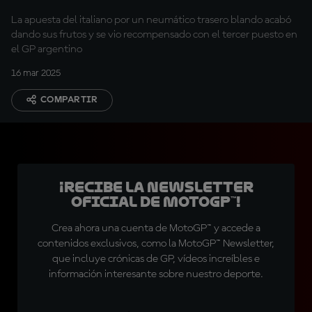
fuertes"
La apuesta del italiano por un neumático trasero blando acabó
dando sus frutos y se vio recompensado con el tercer puesto en
el GP argentino
16 mar 2025
COMPARTIR
¡Recibe la Newsletter
oficial de MotoGP™!
Crea ahora una cuenta de MotoGP™ y accede a
contenidos exclusivos, como la MotoGP™ Newsletter,
que incluye crónicas de GP, vídeos increíbles e
información interesante sobre nuestro deporte.