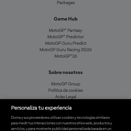
Packages
Game Hub
MotoGP™ Fantasy
MotoGP™ Predictor
MotoGP Guru Predict
MotoGP Guru Racing 25/26
MotoGP™26
Sobre nosotros
MotoGP Group
Política de cookies
Aviso Legal
Política de privacidad
Personaliza tu experiencia
Política de compra
Dorna y sus proveedores utilizan cookies y tecnologías similares
para medir tus interacciones con nuestros sitios web, productos y
servicios, y para mostrarte publicidad personalizada basada en un