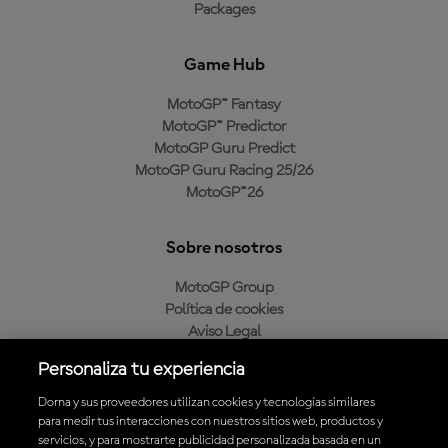
Packages
Game Hub
MotoGP™ Fantasy
MotoGP™ Predictor
MotoGP Guru Predict
MotoGP Guru Racing 25/26
MotoGP™26
Sobre nosotros
MotoGP Group
Política de cookies
Aviso Legal
Política de privacidad
Personaliza tu experiencia
Política de compra
Dorna y sus proveedores utilizan cookies y tecnologías similares
para medir tus interacciones con nuestros sitios web, productos y
servicios, y para mostrarte publicidad personalizada basada en un