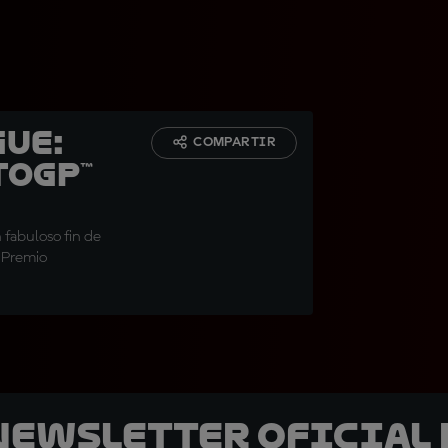
gue:
COMPARTIR
toGP™
 fabuloso fin de
n Premio
 Newsletter oficial 