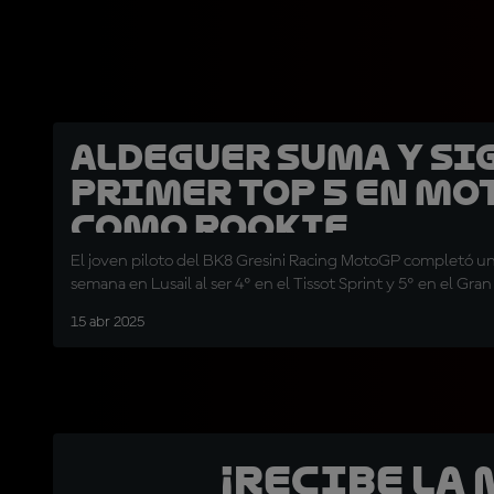
Aldeguer suma y si
Primer Top 5 en Mo
como rookie
El joven piloto del BK8 Gresini Racing MotoGP completó un
semana en Lusail al ser 4º en el Tissot Sprint y 5º en el Gra
15 abr 2025
¡Recibe la