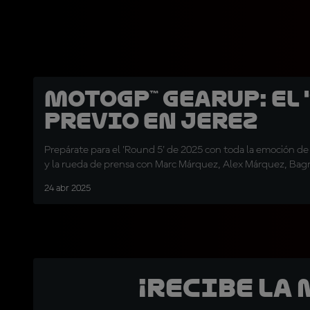
MotoGP™ GearUP: El 
previo en Jerez
Prepárate para el 'Round 5' de 2025 con toda la emoción de 
y la rueda de prensa con Marc Márquez, Alex Márquez, Bagn
24 abr 2025
¡Recibe la