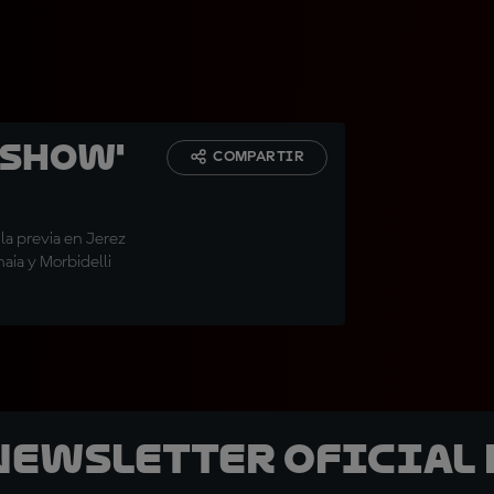
'show'
COMPARTIR
la previa en Jerez
aia y Morbidelli
 Newsletter oficial 