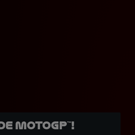
de MotoGP™!