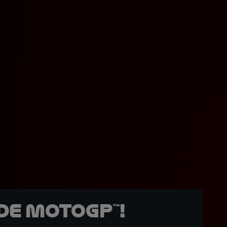
de MotoGP™!