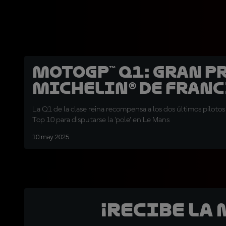
MotoGP™ Q1: Gran P
Michelin® de Fran
La Q1 de la clase reina recompensa a los dos últimos piloto
Top 10 para disputarse la 'pole' en Le Mans
10 may 2025
¡Recibe la