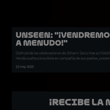
UNSEEN: "¡Vendremo
a menudo!"
Disfruta de las celebraciones de Johann Zarco tras su histór
rienda suelta a la euforia en compañía de sus padres, prese
15 may 2025
¡Recibe la