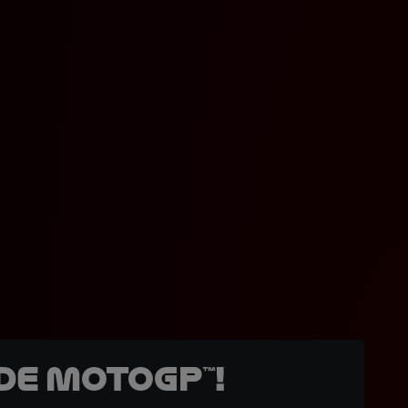
de MotoGP™!