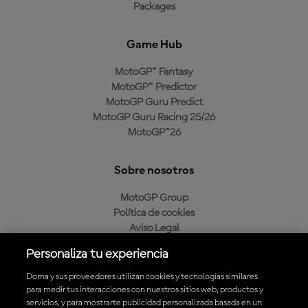
Packages
Game Hub
MotoGP™ Fantasy
MotoGP™ Predictor
MotoGP Guru Predict
MotoGP Guru Racing 25/26
MotoGP™26
Sobre nosotros
MotoGP Group
Política de cookies
Aviso Legal
Política de privacidad
Personaliza tu experiencia
Política de compra
Dorna y sus proveedores utilizan cookies y tecnologías similares
para medir tus interacciones con nuestros sitios web, productos y
servicios, y para mostrarte publicidad personalizada basada en un