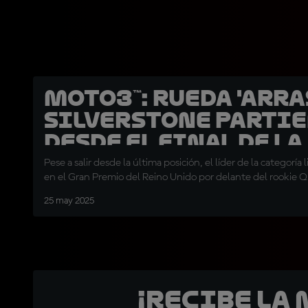
Moto3™: Rueda 'arra
Silverstone parti
desde el final de la
parrilla
Pese a salir desde la última posición, el líder de la categoría
en el Gran Premio del Reino Unido por delante del rookie Q
25 may 2025
¡Recibe la