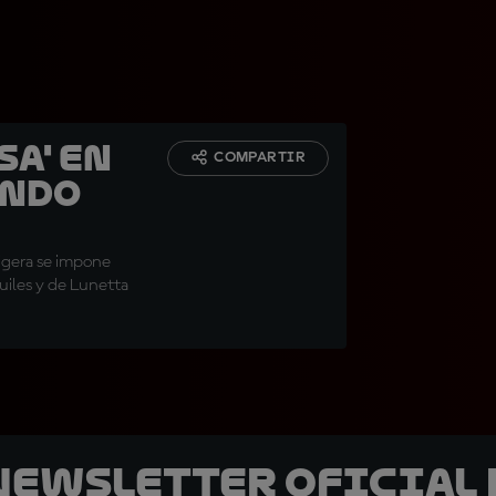
sa' en
COMPARTIR
endo
 ligera se impone
uiles y de Lunetta
 Newsletter oficial 