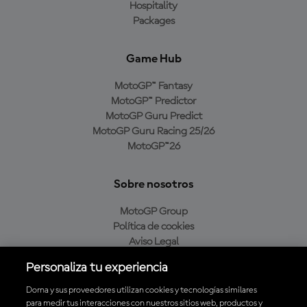
Hospitality
Packages
Game Hub
MotoGP™ Fantasy
MotoGP™ Predictor
MotoGP Guru Predict
MotoGP Guru Racing 25/26
MotoGP™26
Sobre nosotros
MotoGP Group
Política de cookies
Aviso Legal
Política de privacidad
Personaliza tu experiencia
Política de compra
Dorna y sus proveedores utilizan cookies y tecnologías similares
para medir tus interacciones con nuestros sitios web, productos y