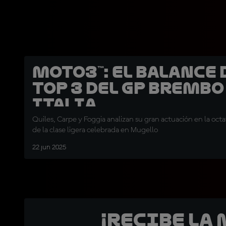
Moto3™: El balance 
Top 3 del GP Brembo
Italia
Quiles, Carpe y Foggia analizan su gran actuación en la octa
de la clase ligera celebrada en Mugello
22 jun 2025
¡Recibe la