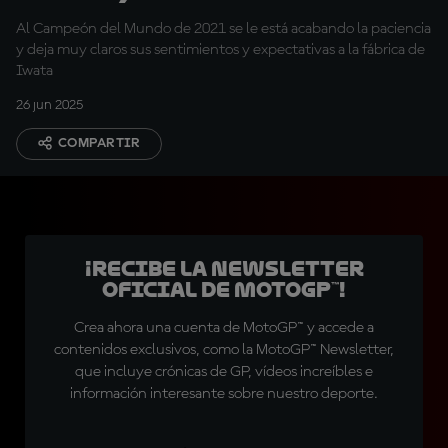
presión sobre Yamaha
Al Campeón del Mundo de 2021 se le está acabando la paciencia
y deja muy claros sus sentimientos y expectativas a la fábrica de
Iwata
26 jun 2025
COMPARTIR
¡Recibe la Newsletter
oficial de MotoGP™!
Crea ahora una cuenta de MotoGP™ y accede a
contenidos exclusivos, como la MotoGP™ Newsletter,
que incluye crónicas de GP, vídeos increíbles e
información interesante sobre nuestro deporte.