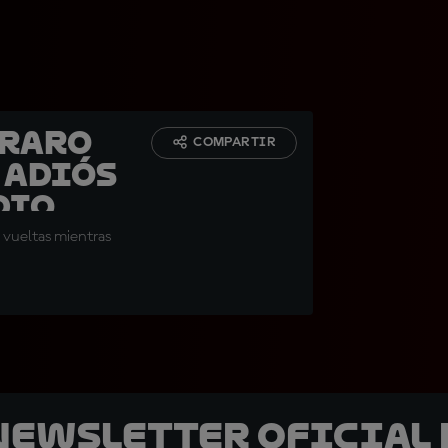
araro
COMPARTIR
e adiós
dio
o vueltas mientras
 Newsletter oficial 