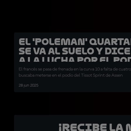
El 'poleman' Quart
se va al suelo y dic
a la lucha por el po
El francés se pasa de frenada en la curva 10 a falta de cuatr
buscaba meterse en el podio del Tissot Sprint de Assen
28 jun 2025
¡Recibe la