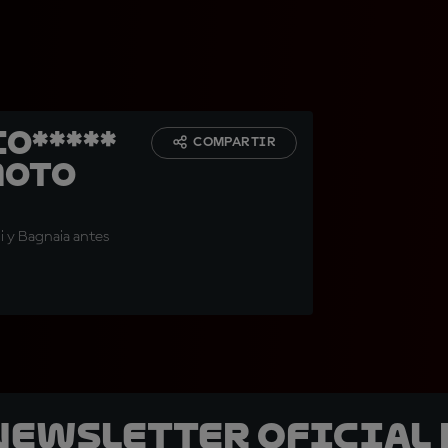
co*****
COMPARTIR
moto
i y Bagnaia antes
 Newsletter oficial 