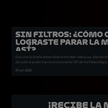
SIN FILTROS: ¿Cómo 
lograste parar la 
así?
Escucha la charla distendida entre Marc Márquez, Bezzecch
de subir al podio tras el emocionante GP de los Países Bajos
29 jun 2025
¡Recibe la