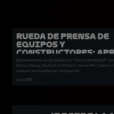
Rueda de prensa de
Equipos y
Constructores: Apr
KTM y Honda
Representantes de Aprilia Racing, Trackhouse MotoGP Tea
Factory Racing, Red Bull KTM Tech3, Honda HRC Castrol y
analizan la actualidad del Campeonato
11 jul 2025