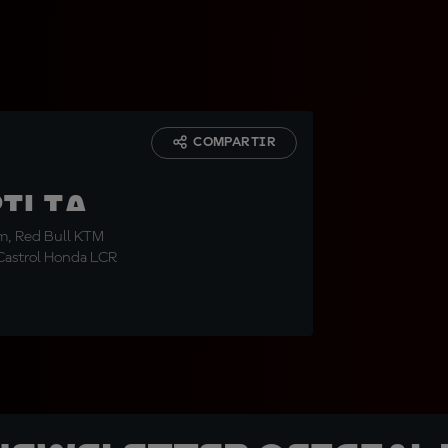
COMPARTIR
ilia,
m, Red Bull KTM
 Castrol Honda LCR