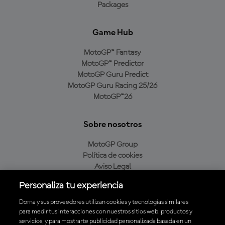
Packages
Game Hub
MotoGP™ Fantasy
MotoGP™ Predictor
MotoGP Guru Predict
MotoGP Guru Racing 25/26
MotoGP™26
Sobre nosotros
MotoGP Group
Política de cookies
Aviso Legal
Política de privacidad
Personaliza tu experiencia
Política de compra
Dorna y sus proveedores utilizan cookies y tecnologías similares
para medir tus interacciones con nuestros sitios web, productos y
servicios, y para mostrarte publicidad personalizada basada en un