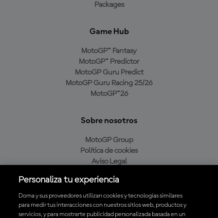
Packages
Game Hub
MotoGP™ Fantasy
MotoGP™ Predictor
MotoGP Guru Predict
MotoGP Guru Racing 25/26
MotoGP™26
Sobre nosotros
MotoGP Group
Política de cookies
Aviso Legal
Política de privacidad
Personaliza tu experiencia
Política de compra
Dorna y sus proveedores utilizan cookies y tecnologías similares
para medir tus interacciones con nuestros sitios web, productos y
servicios, y para mostrarte publicidad personalizada basada en un