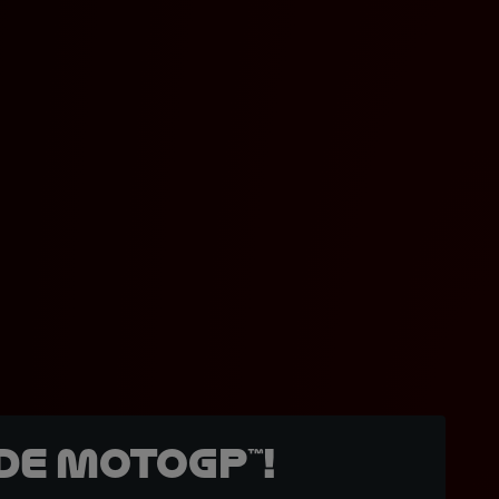
de MotoGP™!