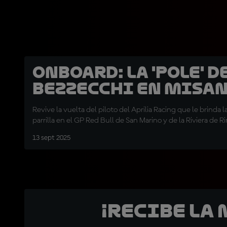
OnBoard: La 'pole' d
Bezzecchi en Misa
Revive la vuelta del piloto del Aprilia Racing que le brinda 
parrilla en el GP Red Bull de San Marino y de la Riviera de R
13 sept 2025
¡Recibe la