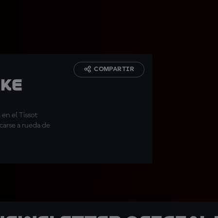
COMPARTIR
ake
a en el Tissot
ocarse a rueda de