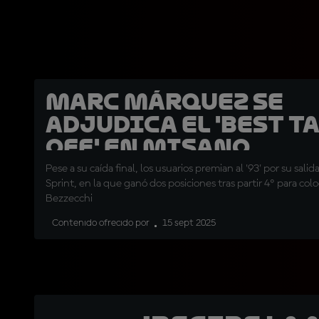
Marc Márquez se
adjudica el 'Best T
Off' en Misano
Pese a su caída final, los usuarios premian al '93' por su salid
Sprint, en la que ganó dos posiciones tras partir 4º para col
Bezzecchi
Contenido ofrecido por
15 sept 2025