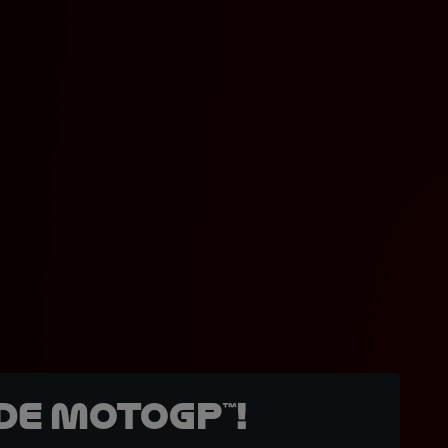
de MotoGP™!