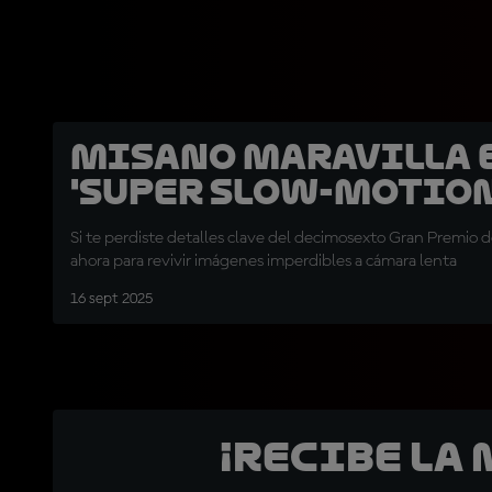
Misano maravilla 
'super slow-motion
Si te perdiste detalles clave del decimosexto Gran Premio 
ahora para revivir imágenes imperdibles a cámara lenta
16 sept 2025
¡Recibe la