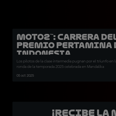
Moto2™: Carrera de
Premio Pertamina 
Indonesia
Los pilotos de la clase intermedia pugnan por el triunfo en
ronda de la temporada 2025 celebrada en Mandalika
05 oct 2025
¡Recibe la