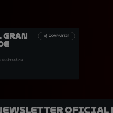
l Gran
COMPARTIR
de
 la decimoctava
 Newsletter oficial 