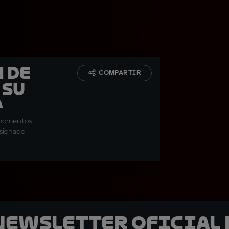
 de
COMPARTIR
 su
a
' momentos
esionado
 Newsletter oficial 