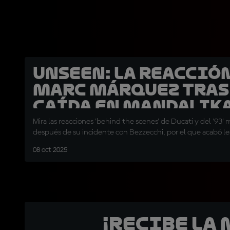
UNSEEN: La reacción
Marc Márquez tras
caída en Mandalik
Mira las reacciones 'behind the scenes' de Ducati y del '93
después de su incidente con Bezzecchi, por el que acabó l
08 oct 2025
¡Recibe la