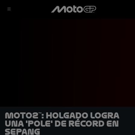
Moto2™: Holgado logra
una 'pole' de récord en
Sepang