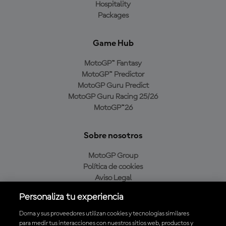
Hospitality
Packages
Game Hub
MotoGP™ Fantasy
MotoGP™ Predictor
MotoGP Guru Predict
MotoGP Guru Racing 25/26
MotoGP™26
Sobre nosotros
MotoGP Group
Política de cookies
Aviso Legal
Política de privacidad
Personaliza tu experiencia
Política de compra
Dorna y sus proveedores utilizan cookies y tecnologías similares
para medir tus interacciones con nuestros sitios web, productos y