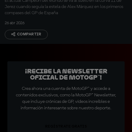
El actual Campeón del Mundo se va al suelo en la curva 11 de
Jerez cuando seguía la estela de Alex Márquez en los primeros
compases del GP de España
26 abr 2026
COMPARTIR
¡Recibe la Newsletter
oficial de MotoGP™!
Crea ahora una cuenta de MotoGP™ y accede a
contenidos exclusivos, como la MotoGP™ Newsletter,
que incluye crónicas de GP, vídeos increíbles e
información interesante sobre nuestro deporte.
REGÍSTRATE GRATIS