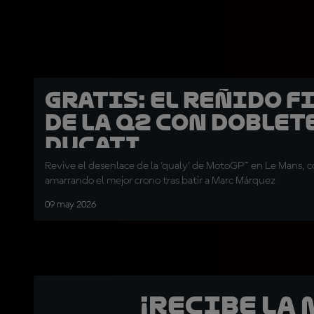
GRATIS: El reñido f
de la Q2 con doblet
Ducati
Revive el desenlace de la 'qualy' de MotoGP™ en Le Mans, c
amarrando el mejor crono tras batir a Marc Márquez
09 may 2026
¡Recibe la