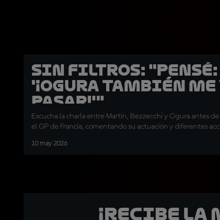
SIN FILTROS: "Pensé:
'¡Ogura también me 
pasar!'"
Escucha la charla entre Martín, Bezzecchi y Ogura antes de s
el GP de Francia, comentando su actuación y diferentes ac
10 may 2026
¡Recibe la