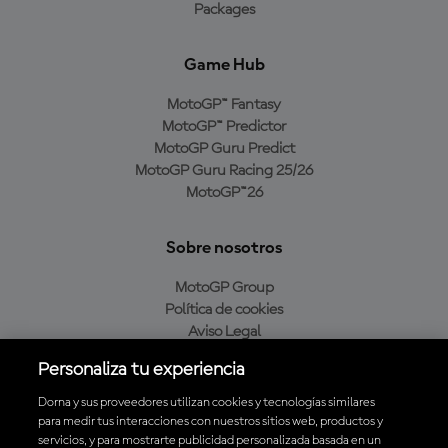
Packages
Game Hub
MotoGP™ Fantasy
MotoGP™ Predictor
MotoGP Guru Predict
MotoGP Guru Racing 25/26
MotoGP™26
Sobre nosotros
MotoGP Group
Política de cookies
Aviso Legal
Política de privacidad
Personaliza tu experiencia
Política de compra
Dorna y sus proveedores utilizan cookies y tecnologías similares
para medir tus interacciones con nuestros sitios web, productos y
servicios, y para mostrarte publicidad personalizada basada en un