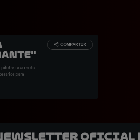
a
COMPARTIR
mante"
 pilotar una moto
cesarios para
 Newsletter oficial 