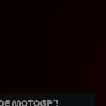
de MotoGP™!