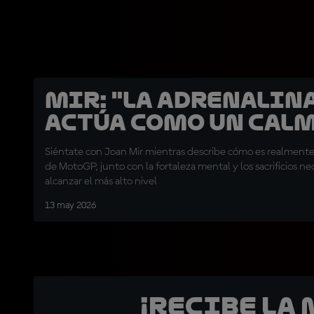
Mir: "La adrenalin
actúa como un cal
Siéntate con Joan Mir mientras describe cómo es realmente
de MotoGP, junto con la fortaleza mental y los sacrificios ne
alcanzar el más alto nivel
13 may 2026
¡Recibe la