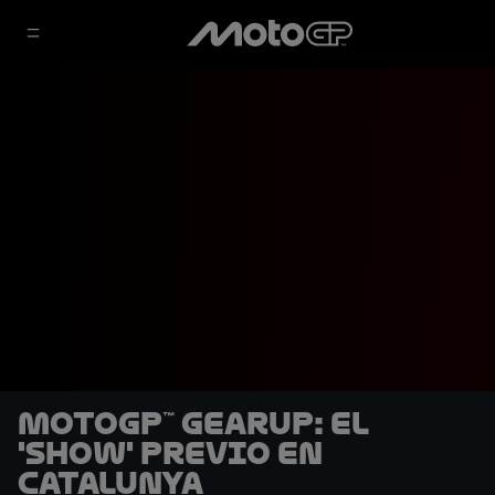
MotoGP™ GearUP: El
'show' previo en
Catalunya