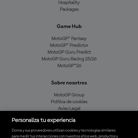
Hospitality
Packages
Game Hub
MotoGP™ Fantasy
MotoGP™ Predictor
MotoGP Guru Predict
MotoGP Guru Racing 25/26
MotoGP™26
Sobre nosotros
MotoGP Group
Política de cookies
Aviso Legal
Política de privacidad
Personaliza tu experiencia
Política de compra
Dorna y sus proveedores utilizan cookies y tecnologías similares
para medir tus interacciones con nuestros sitios web, productos y