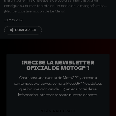
Martín pone fin a una espera de 588 días mientras Aprilia
consigue su primer triplete en un podio de la categoría reina…
¡Revive toda la emoción de Le Mans!
13 may 2026
COMPARTIR
¡Recibe la Newsletter
oficial de MotoGP™!
Crea ahora una cuenta de MotoGP™ y accede a
contenidos exclusivos, como la MotoGP™ Newsletter,
que incluye crónicas de GP, vídeos increíbles e
información interesante sobre nuestro deporte.
REGÍSTRATE GRATIS