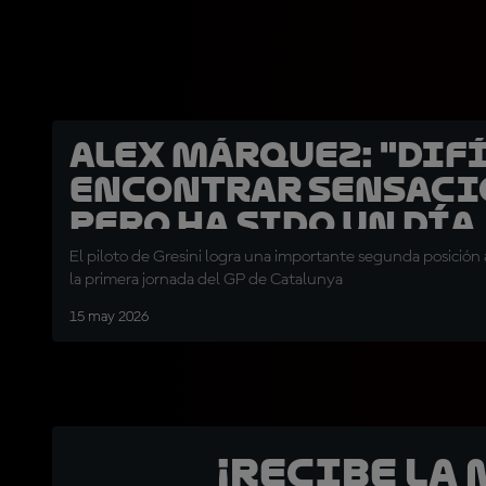
Alex Márquez: "Dif
encontrar sensaci
pero ha sido un día
sólido"
El piloto de Gresini logra una importante segunda posición
la primera jornada del GP de Catalunya
15 may 2026
¡Recibe la