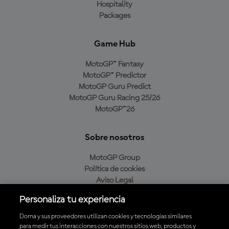
Hospitality
Packages
Game Hub
MotoGP™ Fantasy
MotoGP™ Predictor
MotoGP Guru Predict
MotoGP Guru Racing 25/26
MotoGP™26
Sobre nosotros
MotoGP Group
Política de cookies
Aviso Legal
Política de privacidad
Personaliza tu experiencia
Política de compra
Dorna y sus proveedores utilizan cookies y tecnologías similares
para medir tus interacciones con nuestros sitios web, productos y