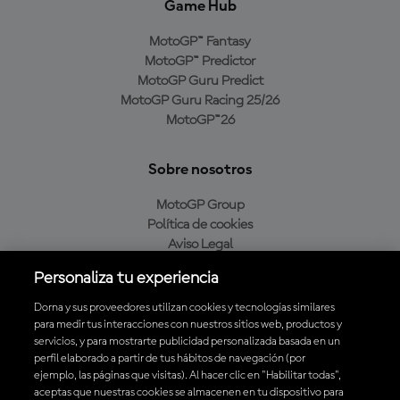
Game Hub
MotoGP™ Fantasy
MotoGP™ Predictor
MotoGP Guru Predict
MotoGP Guru Racing 25/26
MotoGP™26
Sobre nosotros
MotoGP Group
Política de cookies
Aviso Legal
Política de privacidad
Personaliza tu experiencia
Política de compra
Dorna y sus proveedores utilizan cookies y tecnologías similares
para medir tus interacciones con nuestros sitios web, productos y
servicios, y para mostrarte publicidad personalizada basada en un
Descarga la aplicación oficial de MotoGP™
perfil elaborado a partir de tus hábitos de navegación (por
ejemplo, las páginas que visitas). Al hacer clic en "Habilitar todas",
aceptas que nuestras cookies se almacenen en tu dispositivo para