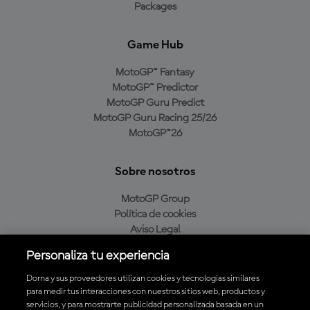
Packages
Game Hub
MotoGP™ Fantasy
MotoGP™ Predictor
MotoGP Guru Predict
MotoGP Guru Racing 25/26
MotoGP™26
Sobre nosotros
MotoGP Group
Política de cookies
Aviso Legal
Política de privacidad
Personaliza tu experiencia
Política de compra
Dorna y sus proveedores utilizan cookies y tecnologías similares
para medir tus interacciones con nuestros sitios web, productos y
servicios, y para mostrarte publicidad personalizada basada en un